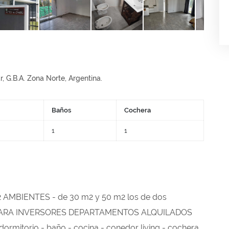
, G.B.A. Zona Norte, Argentina.
Baños
Cochera
1
1
MBIENTES - de 30 m2 y 50 m2 los de dos
Y PARA INVERSORES DEPARTAMENTOS ALQUILADOS
itorio - baño - cocina - conedor living - cochera